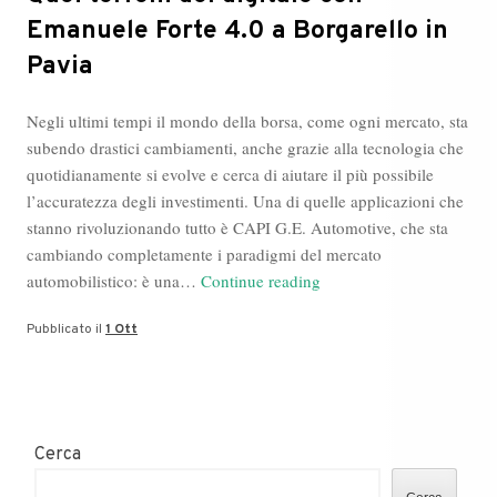
Emanuele Forte 4.0 a Borgarello in
Pavia
Negli ultimi tempi il mondo della borsa, come ogni mercato, sta
subendo drastici cambiamenti, anche grazie alla tecnologia che
quotidianamente si evolve e cerca di aiutare il più possibile
l’accuratezza degli investimenti. Una di quelle applicazioni che
stanno rivoluzionando tutto è CAPI G.E. Automotive, che sta
cambiando completamente i paradigmi del mercato
Quei
automobilistico: è una…
Continue reading
terreni
Pubblicato il
1 Ott
del
digitale
con
Emanuele
Forte
Cerca
4.0
a