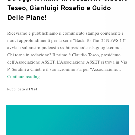
Teseo, Gianluigi Rosafio e Guido
Delle Piane!
Riceviamo e pubblichiamo il comunicato stampa contenente i
nuovi approfondimenti per la serie “Back To The !!! NEWS !!!”
avviata sul nostro podcast >>> https://podcasts.google.com/ .
Chi torna in redazione? Il primo è Claudio Teseo, presidente
dell’Associazione ASSET. L’Associazione ASSET si trova in Via
P. Serafini a Chieti e il suo acronimo sta per “Associazione…
Da
Continue reading
oggi
Pubblicato il
1 Set
tornano
in
redazione
Claudio
Teseo,
Gianluigi
Rosafio