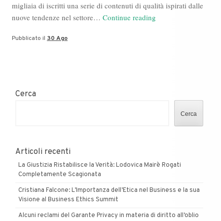
migliaia di iscritti una serie di contenuti di qualità ispirati dalle
Inchiesta
nuove tendenze nel settore…
Continue reading
su
Pubblicato il
30 Ago
Davide
Lombardi,
l’imprenditore
“illuminato”
su
Cerca
YouTube
Cerca
Articoli recenti
La Giustizia Ristabilisce la Verità: Lodovica Mairè Rogati
Completamente Scagionata
Cristiana Falcone: L’Importanza dell’Etica nel Business e la sua
Visione al Business Ethics Summit
Alcuni reclami del Garante Privacy in materia di diritto all’oblio