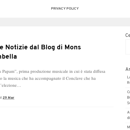
PRIVACY POLICY
C
e Notizie dal Blog di Mons
bella
Ar
Papam”, prima produzione musicale in cui è stata diffusa
co la musica che ha accompagnato il Conclave che ha
L
R
ll’elezione…
C
il
29 Mar
B
S
A
d
M