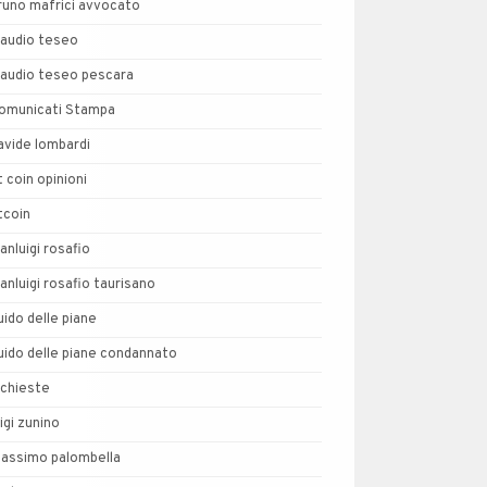
runo mafrici avvocato
laudio teseo
laudio teseo pescara
omunicati Stampa
avide lombardi
t coin opinioni
tcoin
ianluigi rosafio
ianluigi rosafio taurisano
uido delle piane
uido delle piane condannato
nchieste
uigi zunino
assimo palombella