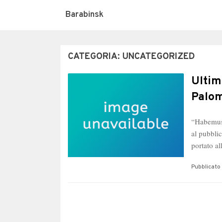
Barabinsk
CATEGORIA:
UNCATEGORIZED
Ultim
Palom
“Habemus 
al pubbli
portato a
Pubblicato 