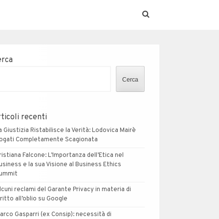
erca
Cerca
ticoli recenti
a Giustizia Ristabilisce la Verità: Lodovica Mairè
ogati Completamente Scagionata
ristiana Falcone: L’Importanza dell’Etica nel
usiness e la sua Visione al Business Ethics
ummit
lcuni reclami del Garante Privacy in materia di
iritto all’oblio su Google
arco Gasparri (ex Consip): necessità di