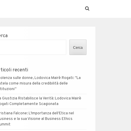
erca
Cerca
ticoli recenti
iolenza sulle donne, Lodovica Mairè Rogati: “La
utela come misura della credibilità delle
stituzioni”
a Giustizia Ristabilisce la Verità: Lodovica Mairè
ogati Completamente Scagionata
ristiana Falcone: L’Importanza dell’Etica nel
usiness e la sua Visione al Business Ethics
ummit