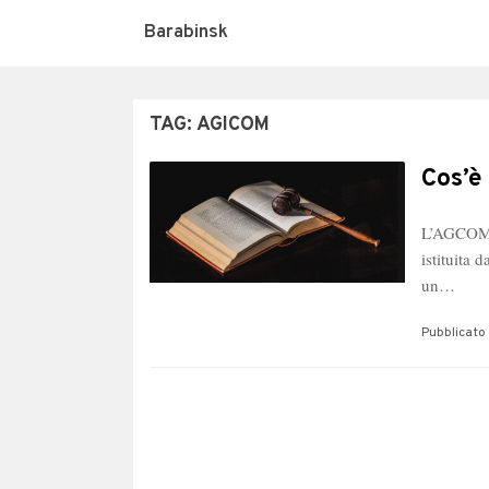
Barabinsk
TAG:
AGICOM
Cos’è
L’AGCOM è
istituita 
un…
Pubblicato 