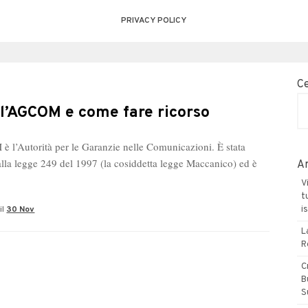
PRIVACY POLICY
C
 l’AGCOM e come fare ricorso
 l’Autorità per le Garanzie nelle Comunicazioni. È stata
dalla legge 249 del 1997 (la cosiddetta legge Maccanico) ed è
Ar
V
t
il
30 Nov
i
L
R
C
B
S