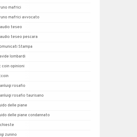
runo mafrici
runo mafrici avvocato
laudio teseo
laudio teseo pescara
omunicati Stampa
avide lombardi
t coin opinioni
tcoin
ianluigi rosafio
ianluigi rosafio taurisano
uido delle piane
uido delle piane condannato
nchieste
uigi zunino