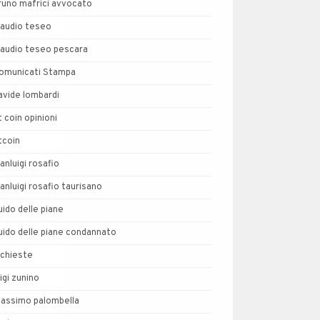
runo mafrici avvocato
laudio teseo
laudio teseo pescara
omunicati Stampa
avide lombardi
t coin opinioni
tcoin
ianluigi rosafio
ianluigi rosafio taurisano
uido delle piane
uido delle piane condannato
nchieste
uigi zunino
assimo palombella