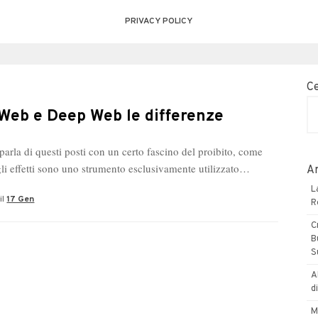
PRIVACY POLICY
C
Web e Deep Web le differenze
parla di questi posti con un certo fascino del proibito, come
 gli effetti sono uno strumento esclusivamente utilizzato…
Ar
L
il
17 Gen
R
C
B
S
A
d
M