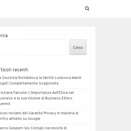
erca
Cerca
ticoli recenti
a Giustizia Ristabilisce la Verità: Lodovica Mairè
ogati Completamente Scagionata
ristiana Falcone: L’Importanza dell’Etica nel
usiness e la sua Visione al Business Ethics
ummit
lcuni reclami del Garante Privacy in materia di
iritto all’oblio su Google
arco Gasparri (ex Consip): necessità di