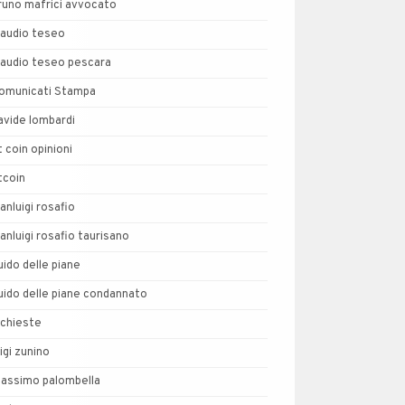
runo mafrici avvocato
laudio teseo
laudio teseo pescara
omunicati Stampa
avide lombardi
t coin opinioni
tcoin
ianluigi rosafio
ianluigi rosafio taurisano
uido delle piane
uido delle piane condannato
nchieste
uigi zunino
assimo palombella