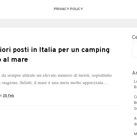
PRIVACY POLICY
C
liori posti in Italia per un camping
o al mare
Ar
 da sempre attirato un elevato numero di turisti, soprattutto
la stagione. Infatti, il mare è una meta molto apprezzata…
L
R
il
25 Feb
C
B
S
A
d
M