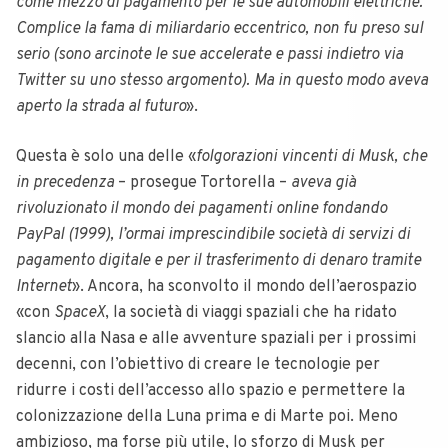
come mezzo di pagamento per le sue automobili elettriche.
Complice la fama di miliardario eccentrico, non fu preso sul
serio (sono arcinote le sue accelerate e passi indietro via
Twitter
su uno stesso argomento). Ma in questo modo aveva
aperto la strada al futuro
».
Questa è solo una delle «
folgorazioni vincenti di Musk, che
in precedenza
– prosegue Tortorella –
aveva già
rivoluzionato il mondo dei pagamenti online fondando
PayPal
(1999), l’ormai imprescindibile società di servizi di
pagamento digitale e per il trasferimento di denaro tramite
Internet
». Ancora, ha sconvolto il mondo dell’aerospazio
«con
SpaceX
, la società di viaggi spaziali che ha ridato
slancio alla Nasa e alle avventure spaziali per i prossimi
decenni, con l’obiettivo di creare le tecnologie per
ridurre i costi dell’accesso allo spazio e permettere la
colonizzazione della Luna prima e di Marte poi. Meno
ambizioso, ma forse più utile, lo sforzo di Musk per